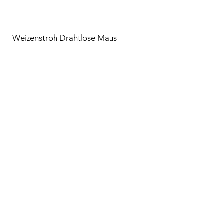
Weizenstroh Drahtlose Maus
Transparentes 10,2&quot;-Tablet mit
WLAN, 32 GB