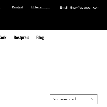
r
Kontakt
Hilfezentrum
Email:
tingk@avanecn.com
Kork
Bestpreis
Blog
Sortieren nach