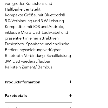
von großer Konsistenz und
Haltbarkeit entsteht.
Kompakte Größe, mit Bluetooth®
5.0-Verbindung und 3 W Leistung.
Kompatibel mit iOS und Android,
inklusive Micro-USB-Ladekabel und
präsentiert in einer attraktiven
Designbox. Spanische und englische
Bedienungsanleitung verfügbar.
Bluetooth-Verbindung. Schallleistung
3W. USB wiederaufladbar
Kalkstein Zement/ Bambus
Produktinformation
Material: Kalkstein Zement / Bambus
Paketdetails
Bluetooth: 5.0
Batterie: 300mAh
1 Stück mit Bedienungsanleitung &
Frequenz: 20-20KHZ