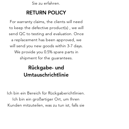
Sie zu erfahren.
RETURN POLICY
For warranty claims, the clients will need
to keep the defective product(s) , we will
send QC to testing and evaluation. Once
a replacement has been approved, we
will send you new goods within 3-7 days.
We provide you 0.5% spare parts in
shipment for the guarantees.
Rückgabe- und
Umtauschrichtlinie
Ich bin ein Bereich für Rückgaberichtlinien.
Ich bin ein großartiger Ort, um Ihren
Kunden mitzuteilen, was zu tun ist, falls sie
ihre Meinung zu ihrem Kauf geändert
haben oder mit einem Produkt
unzufrieden sind. Eine unkomplizierte