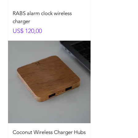
RABS alarm clock wireless
charger
Prijs
US$ 120,00
Coconut Wireless Charger Hubs