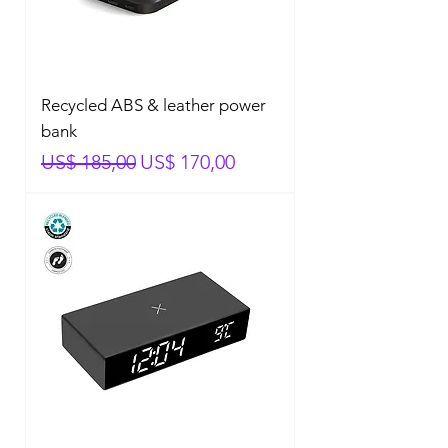
Recycled ABS & leather power
bank
Normale prijs
Verkoopprijs
US$ 185,00
US$ 170,00