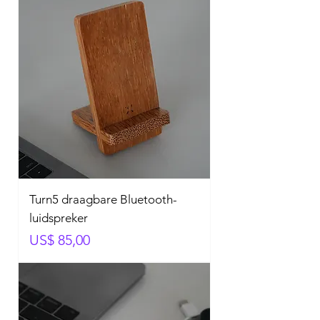
Turn5 draagbare Bluetooth-
luidspreker
Prijs
US$ 85,00