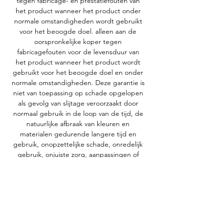
tegen fabricage- en prestatiefouten van
het product wanneer het product onder
normale omstandigheden wordt gebruikt
voor het beoogde doel. alleen aan de
oorspronkelijke koper tegen
fabricagefouten voor de levensduur van
het product wanneer het product wordt
gebruikt voor het beoogde doel en onder
normale omstandigheden. Deze garantie is
niet van toepassing op schade opgelopen
als gevolg van slijtage veroorzaakt door
normaal gebruik in de loop van de tijd, de
natuurlijke afbraak van kleuren en
materialen gedurende langere tijd en
gebruik, onopzettelijke schade, onredelijk
gebruik, onjuiste zorg, aanpassingen of
wijzigingen aan het product of nalatigheid
in de zorg of het gebruik van het product.
"Levensduur" wordt gedefinieerd als de
verwachte en typische levensduur van het
product, en specifiek niet de levensduur
van de oorspronkelijke koper of gebruiker.