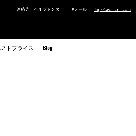
い
連絡先
ヘルプセンター
Eメール：
tingk@avanecn.com
ベストプライス
Blog