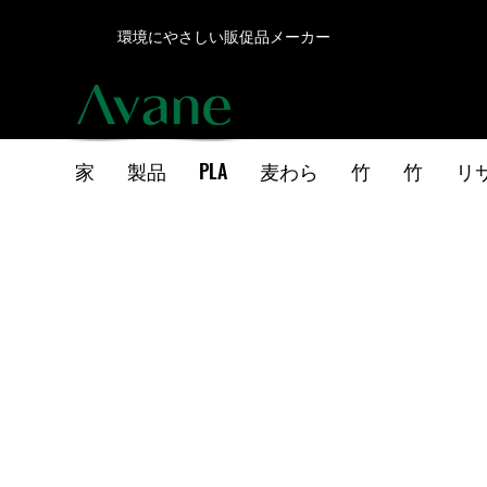
環境にやさしい販促品メーカー
家
製品
PLA
麦わら
竹
竹
リ