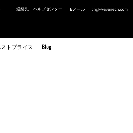
い
連絡先
ヘルプセンター
Eメール：
tingk@avanecn.com
ベストプライス
Blog