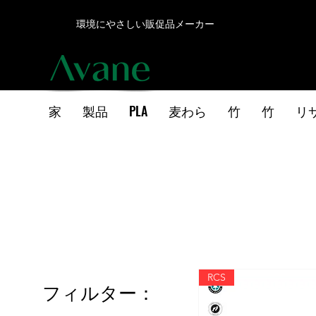
環境にやさしい販促品メーカー
家
製品
PLA
麦わら
竹
竹
リ
RCS
フィルター：