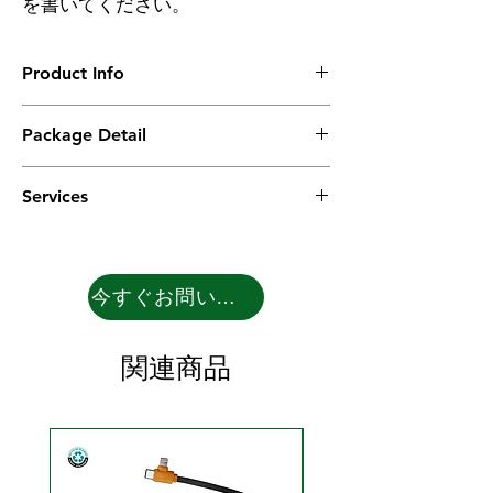
を書いてください。
Product Info
Recycled Cardboard Nature Line, 4-in-1
Package Detail
multifunctional pen holder
Material: Recycled cardboard
1PC in recycled polybag with charging cable
Wireless charger: 5W
Services
in kraft packing box.
USB hub: 5V/2A, USB2.0
50PCS in master carton
Phone holder support
OEM:
Foldable designed
We provide you different options in mock-
up & rendering photos as your request for
今すぐお問い合わせ
selection to assist you run the business in
market
ODM:
関連商品
Our IE & ID designer help our clients to
develop products for free. and provide you
the different options with rendering photos
for selection.