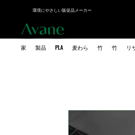
環境にやさしい販促品メーカー
家
製品
PLA
麦わら
竹
竹
リ