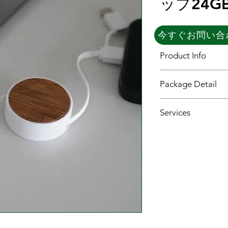
ップ24G
今すぐお問い合
Product Info
Material: RABS+coc
Package Detail
Cable lenght: 70CM
Input: USB-A+Type-c
1PC in kraft packing
Output: Type-c/Micr
Services
Data transfer suppor
Suitable for 10W wire
OEM:
We provide you diffe
rendering photos as y
you run the business
ODM:
Our IE & ID designer 
products for free. an
with rendering photos