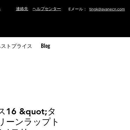
い
連絡先
ヘルプセンター
Eメール：
tingk@avanecn.com
ベストプライス
Blog
6 &quot;タ
リーンラップト