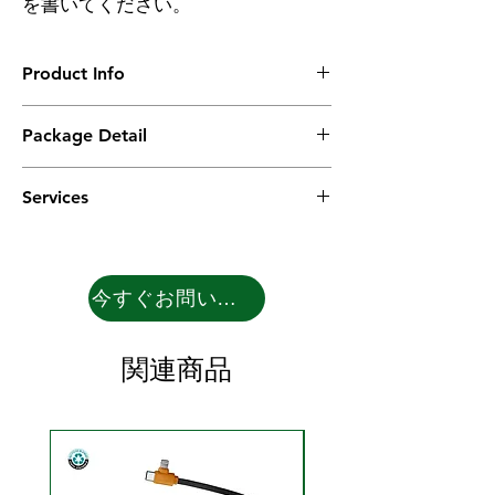
を書いてください。
Product Info
Material: Cork
Package Detail
Wireless charger: 10W/7.5W/5W
Standard:QI
1PC in poly bag with charging cable and
USB: 5V/2A
Services
user manual in kraft packing box.
40pcs in master carton with gross weight in
OEM:
14.78KGS
We provide you mock-up & rendering
photos as your request with your logo in
今すぐお問い合わせ
different options for your references.
ODM:
Our engineers help our clients to develop
関連商品
new products for free, and provide
rendering photos in different options for
selections to make the mould and drop on
market.